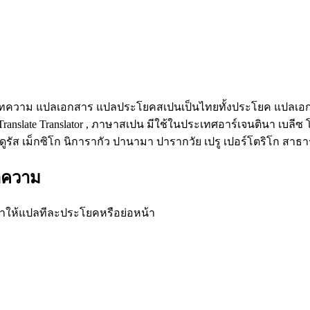
ความ แปลเอกสาร แปลประโยคสเปนเป็นไทยทั้งประโยค แปลเอก
 Translate Translator , ภาษาสเปน มีใช้ในประเทศอาร์เจนตินา เบลีซ
รัส เม็กซิโก นิการากัว ปานามา ปารากวัย เปรู เปอร์โตริโก สาธารณร
อความ
ำให้แปลทีละประโยคหรือย่อหน้า