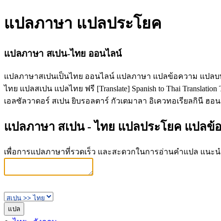
แปลภาษา แปลประโยค
แปลภาษา สเปน-ไทย ออนไลน์
แปลภาษาสเปนเป็นไทย ออนไลน์ แปลภาษา แปลข้อความ แปลบท
ไทย แปลสเปน แปลไทย ฟรี [Translate] Spanish to Thai Translation
เอลซัลวาดอร์ สเปน ยิบรอลตาร์ กัวเตมาลา อิเควทอเรียลกินี ฮอนดู
แปลภาษา สเปน - ไทย แปลประโยค แปลข้
เพื่อการแปลภาษาที่รวดเร็ว และสะดวกในการอ่านคำแปล แนะน